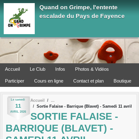
Panneau de gestion des cookies
Quand on Grimpe, l'entente
escalade du Pays de Fayence
Accueil
Le Club
Infos
Photos & Vidéos
Participer
Cours en ligne
Contact et plan
Boutique
Le
samedi
Accueil
11
Sortie Falaise - Barrique (Blavet) - Samedi 11 avril
AVRIL
2026
SORTIE FALAISE -
BARRIQUE (BLAVET) -