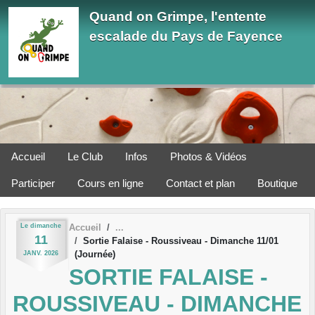
Panneau de gestion des cookies
Quand on Grimpe, l'entente
escalade du Pays de Fayence
Accueil
Le Club
Infos
Photos & Vidéos
Participer
Cours en ligne
Contact et plan
Boutique
Le
dimanche
Accueil
11
Sortie Falaise - Roussiveau - Dimanche 11/01
(Journée)
JANV.
2026
SORTIE FALAISE -
ROUSSIVEAU - DIMANCHE