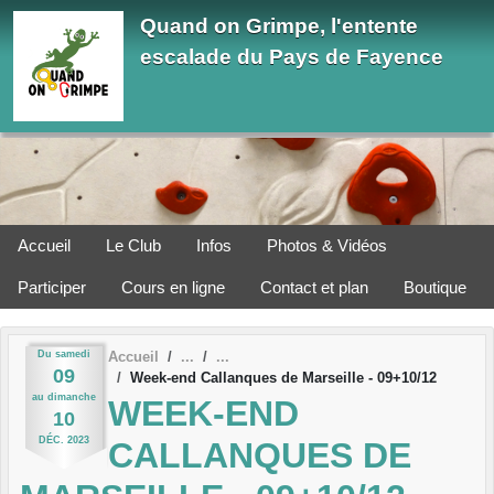
Panneau de gestion des cookies
Quand on Grimpe, l'entente
escalade du Pays de Fayence
Accueil
Le Club
Infos
Photos & Vidéos
Participer
Cours en ligne
Contact et plan
Boutique
Du
samedi
Accueil
09
Week-end Callanques de Marseille - 09+10/12
au
dimanche
WEEK-END
10
DÉC.
2023
CALLANQUES DE