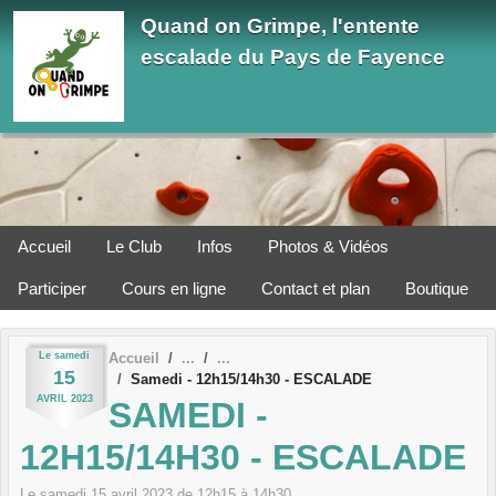
Panneau de gestion des cookies
Quand on Grimpe, l'entente
escalade du Pays de Fayence
Accueil
Le Club
Infos
Photos & Vidéos
Participer
Cours en ligne
Contact et plan
Boutique
Le
samedi
Accueil
15
Samedi - 12h15/14h30 - ESCALADE
AVRIL
2023
SAMEDI -
12H15/14H30 - ESCALADE
Le
samedi
15
avril
2023
de 12h15 à 14h30