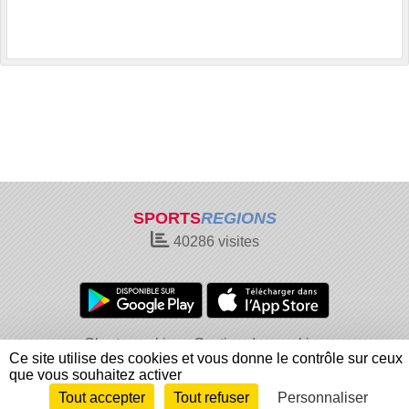
SPORTS
REGIONS
40286
visites
Charte cookies
Gestion des cookies
Ce site utilise des cookies et vous donne le contrôle sur ceux
Informations légales
Signaler un contenu inapproprié
que vous souhaitez activer
Tout accepter
Tout refuser
Personnaliser
Envie de participer ?
Connexion