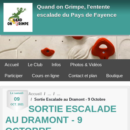
Panneau de gestion des cookies
Quand on Grimpe, l'entente
escalade du Pays de Fayence
Accueil
Le Club
Infos
Photos & Vidéos
Participer
Cours en ligne
Contact et plan
Boutique
Le
samedi
Accueil
09
Sortie Escalade au Dramont - 9 Octobre
OCT.
2021
SORTIE ESCALADE
AU DRAMONT - 9