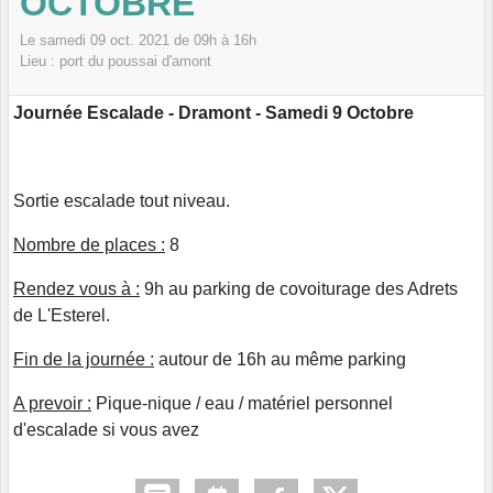
OCTOBRE
Le
samedi
09
oct.
2021
de 09h à 16h
Lieu :
port du poussai
d'amont
Journée Escalade - Dramont - Samedi 9 Octobre
Sortie escalade tout niveau.
Nombre de places :
8
Rendez vous à :
9h au parking de covoiturage des Adrets
de L'Esterel.
Fin de la journée :
autour de 16h au même parking
A prevoir :
Pique-nique / eau / matériel personnel
d'escalade si vous avez