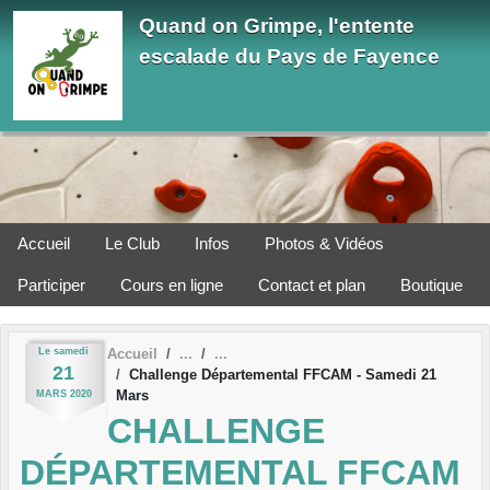
Panneau de gestion des cookies
Quand on Grimpe, l'entente
escalade du Pays de Fayence
Accueil
Le Club
Infos
Photos & Vidéos
Participer
Cours en ligne
Contact et plan
Boutique
Le
samedi
Accueil
21
Challenge Départemental FFCAM - Samedi 21
Mars
MARS
2020
CHALLENGE
DÉPARTEMENTAL FFCAM