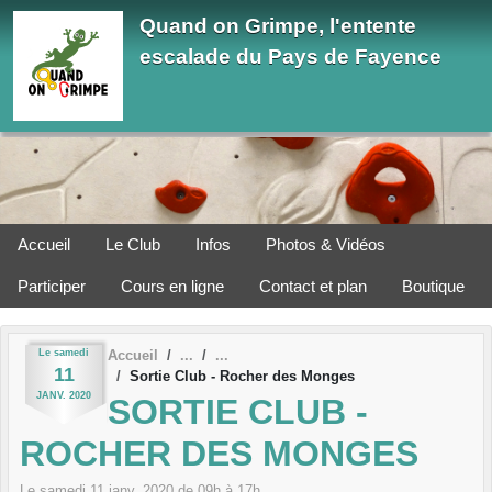
Panneau de gestion des cookies
Quand on Grimpe, l'entente
escalade du Pays de Fayence
Accueil
Le Club
Infos
Photos & Vidéos
Participer
Cours en ligne
Contact et plan
Boutique
Le
samedi
Accueil
11
Sortie Club - Rocher des Monges
JANV.
2020
SORTIE CLUB -
ROCHER DES MONGES
Le
samedi
11
janv.
2020
de 09h à 17h