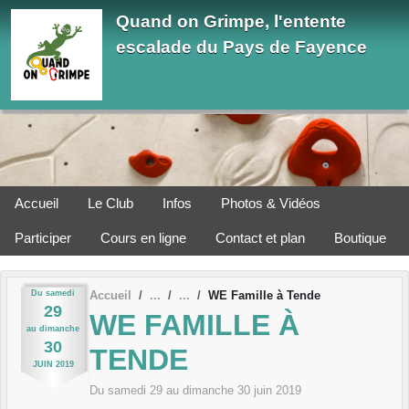
Panneau de gestion des cookies
Quand on Grimpe, l'entente
escalade du Pays de Fayence
Accueil
Le Club
Infos
Photos & Vidéos
Participer
Cours en ligne
Contact et plan
Boutique
Du
samedi
Accueil
WE Famille à Tende
29
WE FAMILLE À
au
dimanche
30
TENDE
JUIN
2019
Du
samedi
29
au
dimanche
30
juin
2019