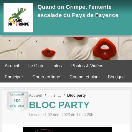
Panneau de gestion des cookies
Quand on Grimpe, l'entente
escalade du Pays de Fayence
Accueil
Le Club
Infos
Photos & Vidéos
Participer
Cours en ligne
Contact et plan
Boutique
Le
samedi
Accueil
Bloc party
02
BLOC PARTY
DÉC.
2023
Le
samedi
02
déc.
2023
de 17h à 20h