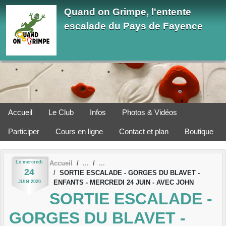
Panneau de gestion des cookies
Quand on Grimpe, l'entente
escalade du Pays de Fayence
Accueil
Le Club
Infos
Photos & Vidéos
Participer
Cours en ligne
Contact et plan
Boutique
Le
mercredi
Accueil
24
SORTIE ESCALADE - GORGES DU BLAVET -
ENFANTS - MERCREDI 24 JUIN - AVEC JOHN
JUIN
2020
SORTIE ESCALADE -
GORGES DU BLAVET -