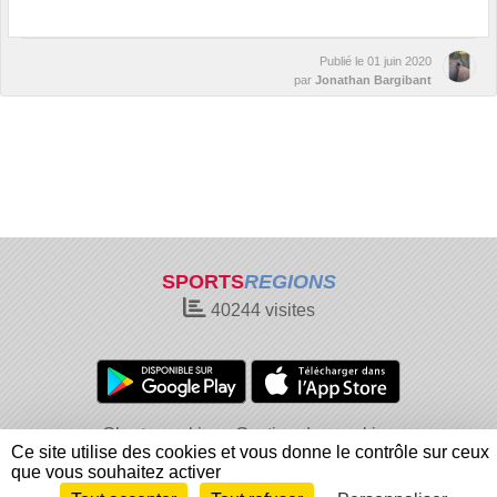
Publié le
01 juin 2020
par
Jonathan Bargibant
SPORTS
REGIONS
40244
visites
Charte cookies
Gestion des cookies
Ce site utilise des cookies et vous donne le contrôle sur ceux
Informations légales
Signaler un contenu inapproprié
que vous souhaitez activer